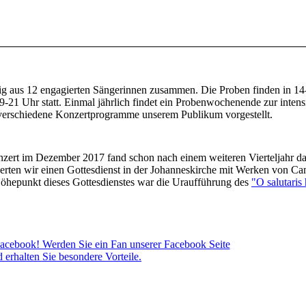
g aus 12 engagierten Sängerinnen zusammen. Die Proben finden in 14
-21 Uhr statt. Einmal jährlich findet ein Probenwochenende zur intens
i verschiedene Konzertprogramme unserem Publikum vorgestellt.
zert im Dezember 2017 fand schon nach einem weiteren Vierteljahr da
herten wir einen Gottesdienst in der Johanneskirche mit Werken von Ca
Höhepunkt dieses Gottesdienstes war die Uraufführung des
"O salutaris 
acebook! Werden Sie ein Fan unserer Facebook Seite
 erhalten Sie besondere Vorteile.